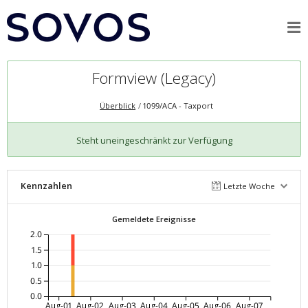
Formview (Legacy)
Überblick
1099/ACA - Taxport
Steht uneingeschränkt zur Verfügung
Kennzahlen
Letzte Woche
Gemeldete Ereignisse
2.0
1.5
1.0
0.5
0.0
Aug-01
Aug-02
Aug-03
Aug-04
Aug-05
Aug-06
Aug-07